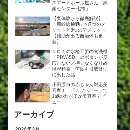
スマートボール屋さん「娯
楽センター 七福」
【実体験から徹底解説】
「新幹線通勤」の7つのメ
リットと3つのデメリット
【補助が出る自治体も更
新】
シロカの水栓不要の食洗機
「PDW-5D」のボタンが反
応しない／押せなくなり故
障が頻発。何度も引取修理
に出した話
小田原市の赤ちゃん対応美
容室！ 「カフヘアー」で
1歳のわが子が美容室デビ
ュー
アーカイブ
2026年2月