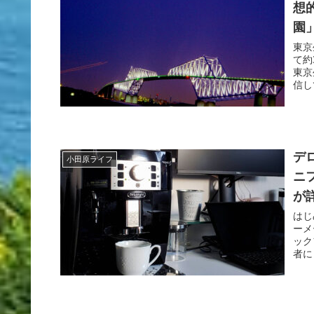
想
園
東京
て約
東京
信し
デロ
小田原ライフ
ニ
が
はじ
ーメ
ック
者に