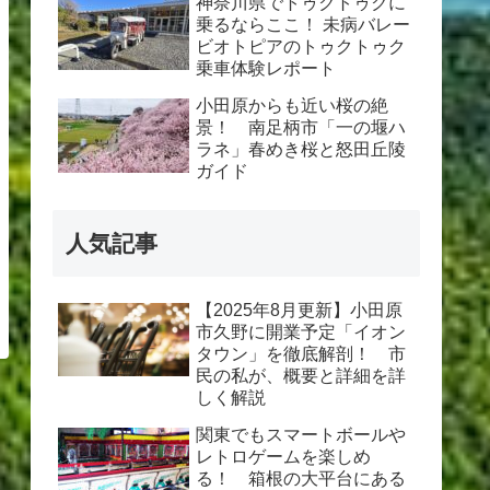
神奈川県でトゥクトゥクに
乗るならここ！ 未病バレー
ビオトピアのトゥクトゥク
乗車体験レポート
小田原からも近い桜の絶
景！ 南足柄市「一の堰ハ
ラネ」春めき桜と怒田丘陵
ガイド
人気記事
【2025年8月更新】小田原
市久野に開業予定「イオン
タウン」を徹底解剖！ 市
民の私が、概要と詳細を詳
しく解説
関東でもスマートボールや
レトロゲームを楽しめ
る！ 箱根の大平台にある