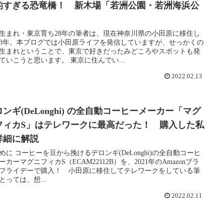
的すぎる恐竜橋！ 新木場「若洲公園・若洲海浜公
」
生まれ・東京育ち28年の筆者は、現在神奈川県の小田原に移住し
3年。本ブログでは小田原ライフを発信していますが、せっかくの
生まれということで、東京で好きだったみどころやスポットも発
ていこうと思います。 東京に住んでい...
2022.02.13
ンギ(DeLonghi) の全自動コーヒーメーカー「マグ
フィカS」はテレワークに最高だった！ 購入した私
詳細に解説
めに コーヒーを豆から挽けるデロンギ(DeLonghi)の全自動コーヒ
ーカーマグニフィカS（ECAM22112B）を、2021年のAmazonブラ
フライデーで購入！ 小田原に移住してテレワークをしている筆
とっては、想...
2022.02.11