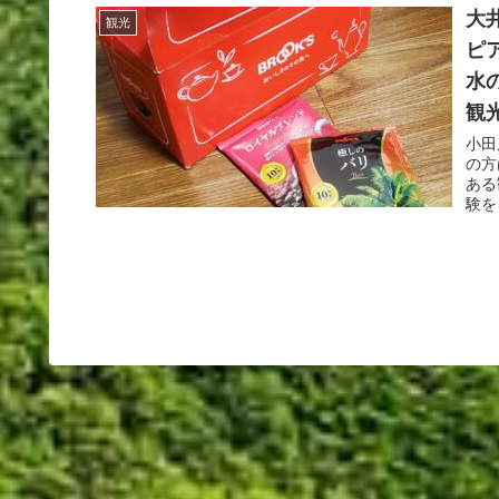
大井
観光
ピ
水
観
小田
の方
ある
験を