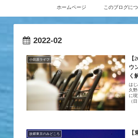
ホームページ
このブログにつ
2022-02
【
小田原ライフ
ウ
く
はじ
久野
に現
（日
【
故郷東京のみどころ