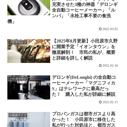
充実させた3種の神器「デロンギ
全自動コーヒーメーカー」「ル
ンバ」「水栓工事不要の食洗
機」
2022.03.02
【2025年8月更新】小田原市久野
小田原ライフ
に開業予定「イオンタウン」を
徹底解剖！ 市民の私が、概要
と詳細を詳しく解説
2022.02.16
デロンギ(DeLonghi) の全自動コ
小田原ライフ
ーヒーメーカー「マグニフィカ
S」はテレワークに最高だっ
た！ 購入した私が詳細に解説
2022.02.11
プロパンガスは都市ガスより高
小田原ライフ
かった！ 小田原市に移住した
私が行った対処法と、都市ガス