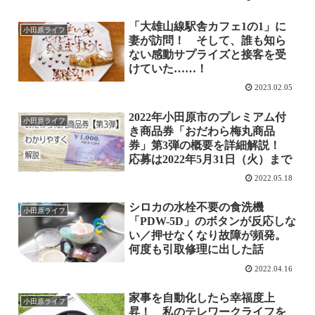
「大雄山線駅舎カフェ1の1」に
小田原ライフ
妻が訪問！ そして、誰も知ら
ない感動サプライズと接客を受
けていた……！
2023.02.05
2022年小田原市のプレミアム付
小田原ライフ
き商品券「おだわら梅丸商品
券」第3弾の概要を詳細解説！
応募は2022年5月31日（火）まで
2022.05.18
シロカの水栓不要の食洗機
小田原ライフ
「PDW-5D」のボタンが反応しな
い／押せなくなり故障が頻発。
何度も引取修理に出した話
2022.04.16
家事を自動化したら幸福度上
小田原ライフ
昇！ 私のテレワークライフを