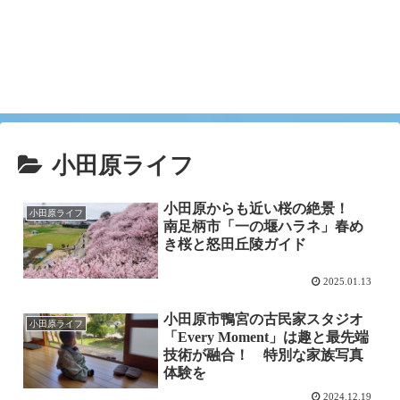
小田原ライフ
小田原からも近い桜の絶景！
小田原ライフ
南足柄市「一の堰ハラネ」春め
き桜と怒田丘陵ガイド
2025.01.13
小田原市鴨宮の古民家スタジオ
小田原ライフ
「Every Moment」は趣と最先端
技術が融合！ 特別な家族写真
体験を
2024.12.19