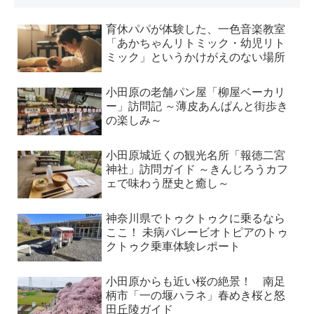
育休パパが体験した、一色音楽教室
「あかちゃんリトミック・幼児リト
ミック」というかけがえのない場所
小田原の老舗パン屋「柳屋ベーカリ
ー」訪問記 ～薄皮あんぱんと街歩き
の楽しみ～
小田原城近くの観光名所「報徳二宮
神社」訪問ガイド ～きんじろうカフ
ェで味わう歴史と癒し～
神奈川県でトゥクトゥクに乗るなら
ここ！ 未病バレービオトピアのトゥ
クトゥク乗車体験レポート
小田原からも近い桜の絶景！ 南足
柄市「一の堰ハラネ」春めき桜と怒
田丘陵ガイド