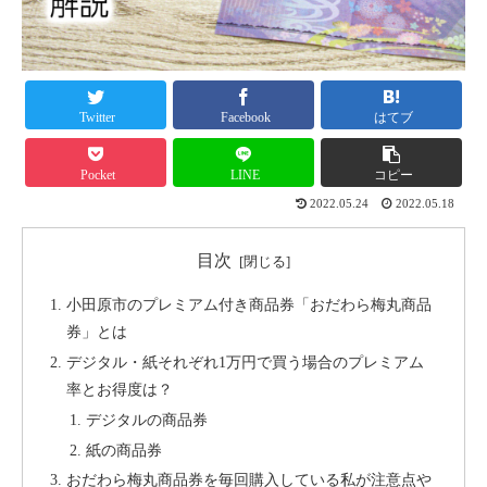
Twitter
Facebook
はてブ
Pocket
LINE
コピー
2022.05.24
2022.05.18
目次
小田原市のプレミアム付き商品券「おだわら梅丸商品
券」とは
デジタル・紙それぞれ1万円で買う場合のプレミアム
率とお得度は？
デジタルの商品券
紙の商品券
おだわら梅丸商品券を毎回購入している私が注意点や