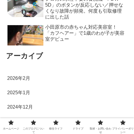
5D」のボタンが反応しない／押せな
くなり故障が頻発。何度も引取修理
に出した話
小田原市の赤ちゃん対応美容室！
「カフヘアー」で1歳のわが子が美容
室デビュー
アーカイブ
2026年2月
2025年1月
2024年12月
2024年8月
ホームページ
このブログについ
移住ライフ
ドライブ
取材・お問い合わ
プライバシーポリ
て
せ
シー