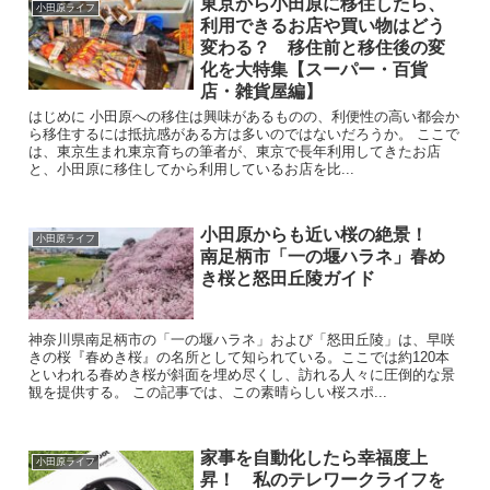
東京から小田原に移住したら、
小田原ライフ
利用できるお店や買い物はどう
変わる？ 移住前と移住後の変
化を大特集【スーパー・百貨
店・雑貨屋編】
はじめに 小田原への移住は興味があるものの、利便性の高い都会か
ら移住するには抵抗感がある方は多いのではないだろうか。 ここで
は、東京生まれ東京育ちの筆者が、東京で長年利用してきたお店
と、小田原に移住してから利用しているお店を比...
小田原からも近い桜の絶景！
小田原ライフ
南足柄市「一の堰ハラネ」春め
き桜と怒田丘陵ガイド
神奈川県南足柄市の「一の堰ハラネ」および「怒田丘陵」は、早咲
きの桜『春めき桜』の名所として知られている。ここでは約120本
といわれる春めき桜が斜面を埋め尽くし、訪れる人々に圧倒的な景
観を提供する。 この記事では、この素晴らしい桜スポ...
家事を自動化したら幸福度上
小田原ライフ
昇！ 私のテレワークライフを