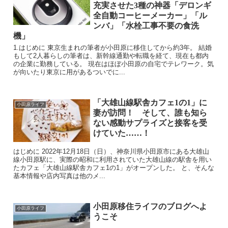
充実させた3種の神器「デロンギ
全自動コーヒーメーカー」「ル
ンバ」「水栓工事不要の食洗
機」
1.はじめに 東京生まれの筆者が小田原に移住してから約3年。 結婚
もして2人暮らしの筆者は、新幹線通勤や転職を経て、現在も都内
の企業に勤務している。 現在はほぼ小田原の自宅でテレワーク。気
が向いたり東京に用があるついでに...
「大雄山線駅舎カフェ1の1」に
小田原ライフ
妻が訪問！ そして、誰も知ら
ない感動サプライズと接客を受
けていた……！
はじめに 2022年12月18日（日）、神奈川県小田原市にある大雄山
線小田原駅に、実際の昭和に利用されていた大雄山線の駅舎を用い
たカフェ「大雄山線駅舎カフェ1の1」がオープンした。 と、そんな
基本情報や店内写真は他のメ...
小田原移住ライフのブログへよ
小田原ライフ
うこそ