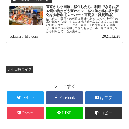
東京から小田原に移住したら、利用できるお店
や買い物はどう変わる？ 移住前と移住後の変
化を大特集【スーパー・百貨店・雑貨屋編】
はじめに小田原への移住は興味があるものの、利便性の
高い都会から移住するには抵抗感がある方は多いのでは
ないだろうか。ここでは、東京生まれ東京育ちの筆者
が、東京で長年利用してきたお店と、小田原に移住して
から利用しているお店を比...
odawara-life.com
2021.12.28
小田原ライフ
シェアする
Twitter
Facebook
はてブ
Pocket
LINE
コピー