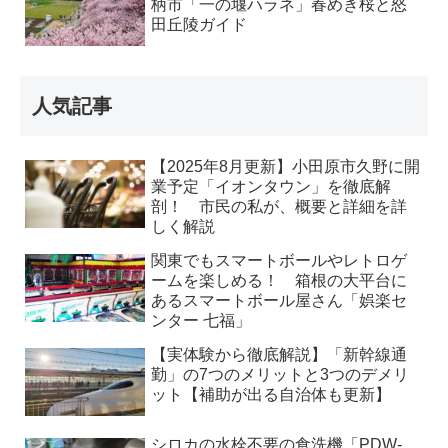
柄市「一の堰ハラネ」春めき桜と怒
田丘陵ガイド
人気記事
【2025年8月更新】小田原市久野に開
業予定「イオンタウン」を徹底解
剖！ 市民の私が、概要と詳細を詳
しく解説
関東でもスマートボールやレトロゲ
ームを楽しめる！ 箱根の大平台に
あるスマートボール屋さん「娯楽セ
ンター 七福」
【実体験から徹底解説】「新幹線通
勤」の7つのメリットと3つのデメリ
ット【補助が出る自治体も更新】
シロカの水栓不要の食洗機「PDW-