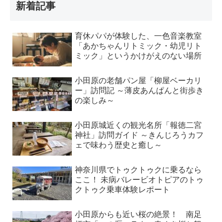
新着記事
育休パパが体験した、一色音楽教室
「あかちゃんリトミック・幼児リト
ミック」というかけがえのない場所
小田原の老舗パン屋「柳屋ベーカリ
ー」訪問記 ～薄皮あんぱんと街歩き
の楽しみ～
小田原城近くの観光名所「報徳二宮
神社」訪問ガイド ～きんじろうカフ
ェで味わう歴史と癒し～
神奈川県でトゥクトゥクに乗るなら
ここ！ 未病バレービオトピアのトゥ
クトゥク乗車体験レポート
小田原からも近い桜の絶景！ 南足