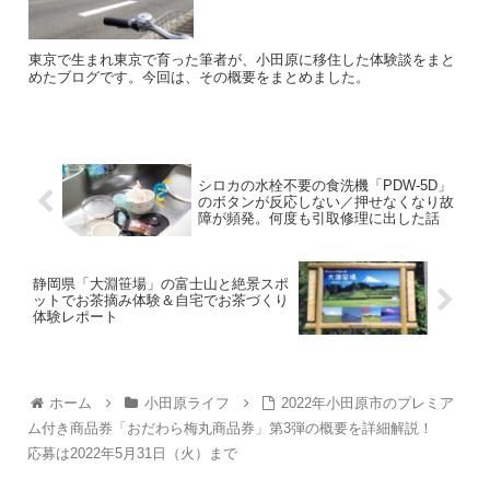
東京で生まれ東京で育った筆者が、小田原に移住した体験談をまと
めたブログです。今回は、その概要をまとめました。
シロカの水栓不要の食洗機「PDW-5D」
のボタンが反応しない／押せなくなり故
障が頻発。何度も引取修理に出した話
静岡県「大淵笹場」の富士山と絶景スポ
ットでお茶摘み体験＆自宅でお茶づくり
体験レポート
ホーム
小田原ライフ
2022年小田原市のプレミア
ム付き商品券「おだわら梅丸商品券」第3弾の概要を詳細解説！
応募は2022年5月31日（火）まで