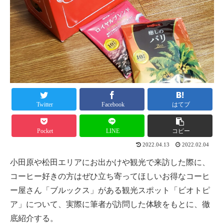
Twitter
Facebook
はてブ
Pocket
LINE
コピー
2022.04.13
2022.02.04
小田原や松田エリアにお出かけや観光で来訪した際に、
コーヒー好きの方はぜひ立ち寄ってほしいお得なコーヒ
ー屋さん「ブルックス」がある観光スポット「ビオトピ
ア」について、実際に筆者が訪問した体験をもとに、徹
底紹介する。