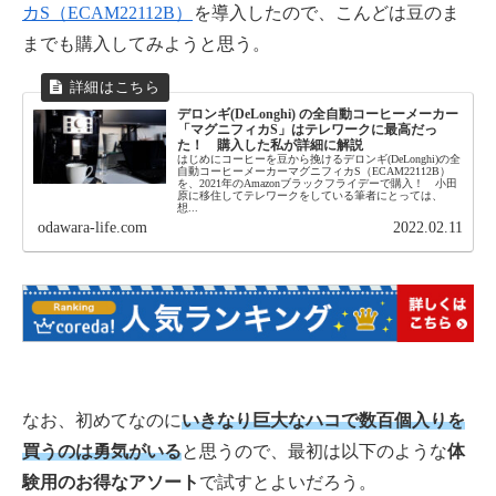
カS（ECAM22112B）
を導入したので、こんどは豆のま
までも購入してみようと思う。
デロンギ(DeLonghi) の全自動コーヒーメーカー
「マグニフィカS」はテレワークに最高だっ
た！ 購入した私が詳細に解説
はじめにコーヒーを豆から挽けるデロンギ(DeLonghi)の全
自動コーヒーメーカーマグニフィカS（ECAM22112B）
を、2021年のAmazonブラックフライデーで購入！ 小田
原に移住してテレワークをしている筆者にとっては、
想...
odawara-life.com
2022.02.11
なお、初めてなのに
いきなり巨大なハコで数百個入りを
買うのは勇気がいる
と思うので、最初は以下のような
体
験用のお得なアソート
で試すとよいだろう。