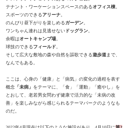
テナント・ワーケーションスペースのある
オフィス棟
。
スポーツのできる
アリーナ
。
のんびり昼下がりを楽しめる
ガーデン
。
ワンちゃん連れは見逃せない
ドッグラン
。
余暇は
オートキャンプ場
。
球技のできる
フィールド
。
そして広大な敷地の森や自然を謳歌できる
遊歩道
まで、
なんでもある。
ここは、心身の「健康」と「病気」の変化の過程を表す
概念
「未病」
をテーマに、「食」「運動」「癒やし」を
とおして、老若男女問わず健康で活力的な「未病の改
善」を楽しみながら感じられるテーマパークのようなも
のだ。
2022年4月現在は以下のような施設があり、4月10日に
第2