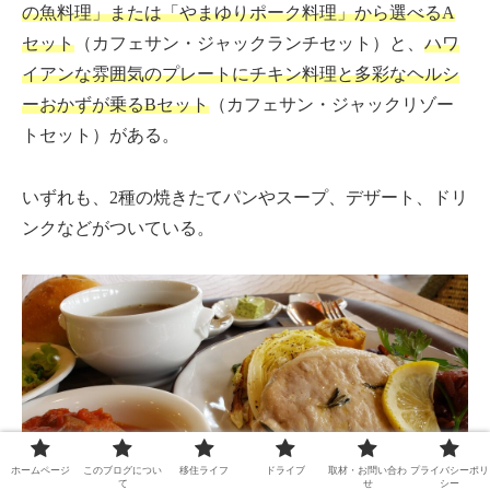
の魚料理」または「やまゆりポーク料理」から選べるA
セット
（カフェサン・ジャックランチセット）と、
ハワ
イアンな雰囲気のプレートにチキン料理と多彩なヘルシ
ーおかずが乗るBセット
（カフェサン・ジャックリゾー
トセット）がある。
いずれも、2種の焼きたてパンやスープ、デザート、ドリ
ンクなどがついている。
ホームページ
このブログについ
移住ライフ
ドライブ
取材・お問い合わ
プライバシーポリ
て
せ
シー