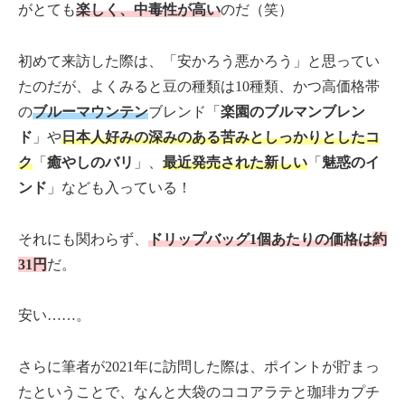
がとても
楽しく、中毒性が高い
のだ（笑）
初めて来訪した際は、「安かろう悪かろう」と思ってい
たのだが、よくみると豆の種類は10種類、かつ高価格帯
の
ブルーマウンテン
ブレンド「
楽園のブルマンブレン
ド
」や
日本人好みの深みのある苦みとしっかりとしたコ
ク
「
癒やしのバリ
」、
最近発売された新しい
「
魅惑のイ
ンド
」なども入っている！
それにも関わらず、
ドリップバッグ1個あたりの価格は
約
31円
だ。
安い……。
さらに筆者が2021年に訪問した際は、ポイントが貯まっ
たということで、なんと大袋のココアラテと珈琲カプチ