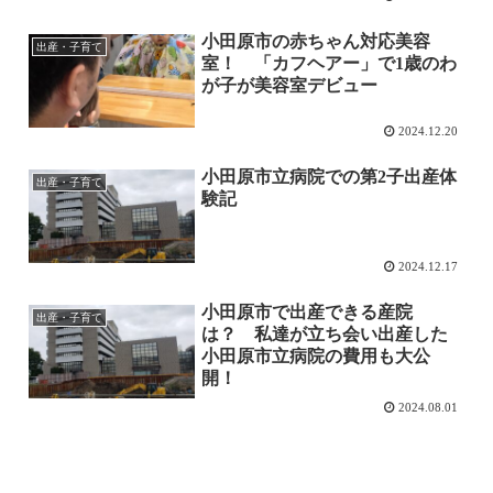
小田原市の赤ちゃん対応美容
出産・子育て
室！ 「カフヘアー」で1歳のわ
が子が美容室デビュー
2024.12.20
小田原市立病院での第2子出産体
出産・子育て
験記
2024.12.17
小田原市で出産できる産院
出産・子育て
は？ 私達が立ち会い出産した
小田原市立病院の費用も大公
開！
2024.08.01