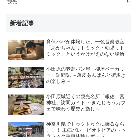
観光
9
新着記事
育休パパが体験した、一色音楽教室
「あかちゃんリトミック・幼児リト
ミック」というかけがえのない場所
小田原の老舗パン屋「柳屋ベーカリ
ー」訪問記 ～薄皮あんぱんと街歩き
の楽しみ～
小田原城近くの観光名所「報徳二宮
神社」訪問ガイド ～きんじろうカフ
ェで味わう歴史と癒し～
神奈川県でトゥクトゥクに乗るなら
ここ！ 未病バレービオトピアのトゥ
クトゥク乗車体験レポート