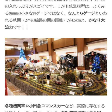
の入れっぷりがスゴイです。しかも鉄道模型は、よくみ
る9mmの小さなNゲージではなく、なんと
Gゲージ
といわ
れる軌間（2本の線路の間の距離）が4.5cmと、
かなり大
迫力
です！！
各種機関車
や
小田急ロマンスカー
など、実際に存在する