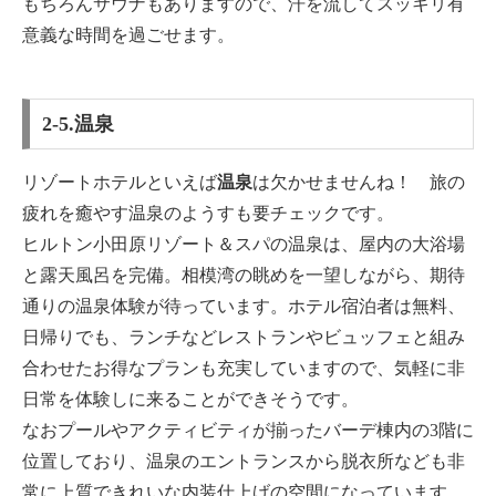
もちろんサウナもありますので、汗を流してスッキリ有
意義な時間を過ごせます。
2-5.温泉
リゾートホテルといえば
温泉
は欠かせませんね！ 旅の
疲れを癒やす温泉のようすも要チェックです。
ヒルトン小田原リゾート＆スパの温泉は、屋内の大浴場
と露天風呂を完備。相模湾の眺めを一望しながら、期待
通りの温泉体験が待っています。ホテル宿泊者は無料、
日帰りでも、ランチなどレストランやビュッフェと組み
合わせたお得なプランも充実していますので、気軽に非
日常を体験しに来ることができそうです。
なおプールやアクティビティが揃ったバーデ棟内の3階に
位置しており、温泉のエントランスから脱衣所なども非
常に上質できれいな内装仕上げの空間になっています。