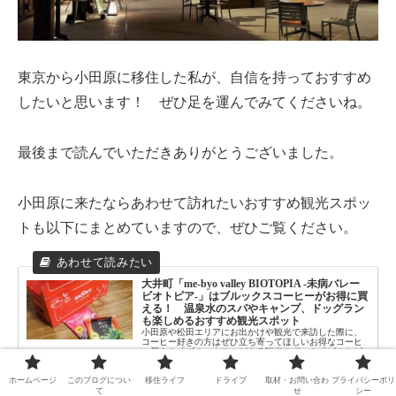
東京から小田原に移住した私が、自信を持っておすすめ
したいと思います！ ぜひ足を運んでみてくださいね。
最後まで読んでいただきありがとうございました。
小田原に来たならあわせて訪れたいおすすめ観光スポッ
トも以下にまとめていますので、ぜひご覧ください。
大井町「me-byo valley BIOTOPIA -未病バレー
ビオトピア-」はブルックスコーヒーがお得に買
える！ 温泉水のスパやキャンプ、ドッグラン
も楽しめるおすすめ観光スポット
小田原や松田エリアにお出かけや観光で来訪した際に、
コーヒー好きの方はぜひ立ち寄ってほしいお得なコーヒ
ー屋さん「ブルックス」がある観光スポット「ビオトピ
ア」について、実際に筆者が訪問した体験をもとに、徹
底紹介する。2022年4月10...
ホームページ
このブログについ
移住ライフ
ドライブ
取材・お問い合わ
プライバシーポリ
odawara-life.com
2022.02.04
て
せ
シー