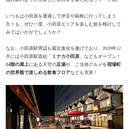
いつもは小田原を通過して伊豆や箱根に行ってしまう
方々も、ぜひ一度、小田原エリアを楽しむ旅を検討して
みてはいかがでしょうか？
なお、小田原駅周辺も最近進化を遂げており、2020年12
月には小田原駅直結「
ミナカ小田原
」などもオープン！
14階の屋上
にある天空の
足湯
や、ご当地グルメを
宿場町
の世界観で楽しめる飲食フロア
なども充実！