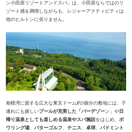
ン小田原リゾートアンドスパ」は、小田原ならではのリ
ゾート感を満喫しながらも、レジャーアクティビティは
他のヒルトンに劣りません。
相模湾に面する広大な東京ドーム約5個分の敷地には、子
連れにも嬉しい
プールが充実した「バーデゾー
ン」や
日
帰り温泉としても楽しめる温泉やスパ施設
をはじめ、
ボ
ウリング場
、
パターゴルフ
、
テニス
、
卓球
、
バドミント